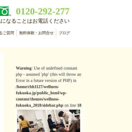
0120-292-277
気になることはお電話ください
るご質問
無料体験・お問合せ
ブログ
Warning
: Use of undefined constant
php - assumed 'php' (this will throw an
Error in a future version of PHP) in
/home/cbh1127/wellness-
fukuoka.jp/public_html/wp-
content/themes/wellness-
fukuoka_2018/sidebar.php
on line
18