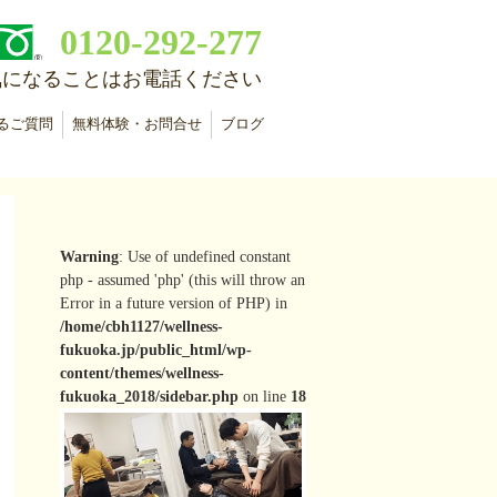
0120-292-277
気になることはお電話ください
るご質問
無料体験・お問合せ
ブログ
Warning
: Use of undefined constant
php - assumed 'php' (this will throw an
Error in a future version of PHP) in
/home/cbh1127/wellness-
fukuoka.jp/public_html/wp-
content/themes/wellness-
fukuoka_2018/sidebar.php
on line
18